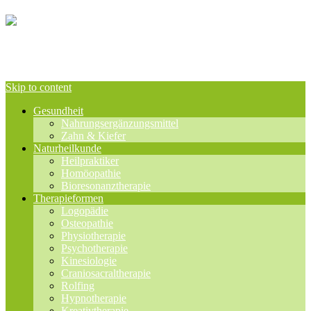
Skip to content
Gesundheit
Nahrungsergänzungsmittel
Zahn & Kiefer
Naturheilkunde
Heilpraktiker
Homöopathie
Bioresonanztherapie
Therapieformen
Logopädie
Osteopathie
Physiotherapie
Psychotherapie
Kinesiologie
Craniosacraltherapie
Rolfing
Hypnotherapie
Kreativtherapie