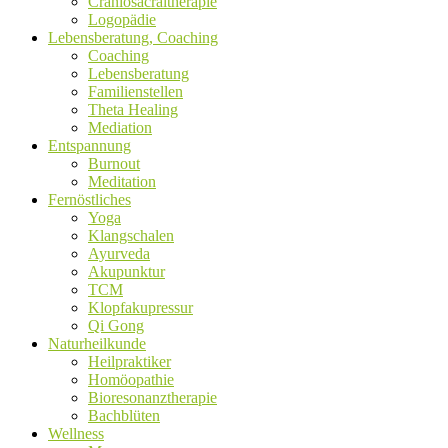
Craniosacraltherapie
Logopädie
Lebensberatung, Coaching
Coaching
Lebensberatung
Familienstellen
Theta Healing
Mediation
Entspannung
Burnout
Meditation
Fernöstliches
Yoga
Klangschalen
Ayurveda
Akupunktur
TCM
Klopfakupressur
Qi Gong
Naturheilkunde
Heilpraktiker
Homöopathie
Bioresonanztherapie
Bachblüten
Wellness