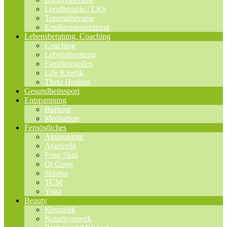
Lerntherapie / LRS
Traumatherapie
Ernährungsberatung
Lebensberatung, Coaching
Coaching
Lebensberatung
Familienstellen
Life Kinetik
Theta Healing
Gesundheitssport
Entspannung
Burnout
Meditation
Fernöstliches
Akupunktur
Ayurveda
Feng Shui
Qi Gong
Shiatsu
TCM
Yoga
Beauty
Kosmetik
Naturkosmetik