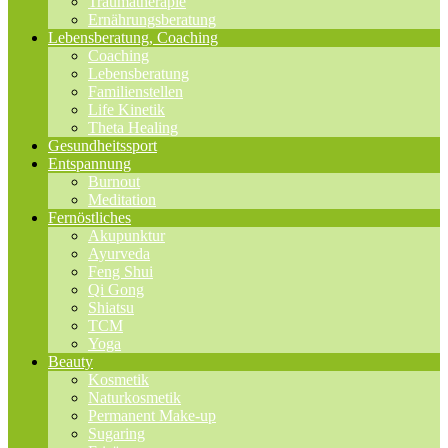
Traumatherapie
Ernährungsberatung
Lebensberatung, Coaching
Coaching
Lebensberatung
Familienstellen
Life Kinetik
Theta Healing
Gesundheitssport
Entspannung
Burnout
Meditation
Fernöstliches
Akupunktur
Ayurveda
Feng Shui
Qi Gong
Shiatsu
TCM
Yoga
Beauty
Kosmetik
Naturkosmetik
Permanent Make-up
Sugaring