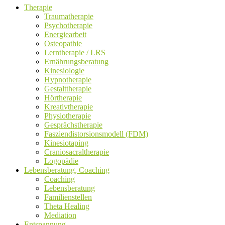
Therapie
Traumatherapie
Psychotherapie
Energiearbeit
Osteopathie
Lerntherapie / LRS
Ernährungsberatung
Kinesiologie
Hypnotherapie
Gestalttherapie
Hörtherapie
Kreativtherapie
Physiotherapie
Gesprächstherapie
Fasziendistorsionsmodell (FDM)
Kinesiotaping
Craniosacraltherapie
Logopädie
Lebensberatung, Coaching
Coaching
Lebensberatung
Familienstellen
Theta Healing
Mediation
Entspannung