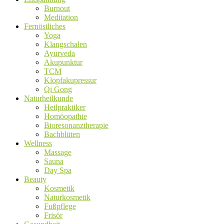
Burnout
Meditation
Fernöstliches
Yoga
Klangschalen
Ayurveda
Akupunktur
TCM
Klopfakupressur
Qi Gong
Naturheilkunde
Heilpraktiker
Homöopathie
Bioresonanztherapie
Bachblüten
Wellness
Massage
Sauna
Day Spa
Beauty
Kosmetik
Naturkosmetik
Fußpflege
Frisör