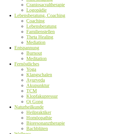
Craniosacraltherapie
Logopädie
Lebensberatung, Coaching
Coaching
Lebensberatung
Familienstellen
Theta Healing
Mediation
Entspannung
Burnout
Meditation
Fernöstliches
Yoga
Klangschalen
Ayurveda
Akupunktur
TCM
Klopfakupressur
Qi Gong
Naturheilkunde
Heilpraktiker
Homöopathie
Bioresonanztherapie
Bachblüten
Wellness