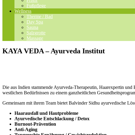
Frisör
Fußpflege
Wellness
Therme / Bad
Day Spa
Sauna
Salzgrotte
Massage
KAYA VEDA – Ayurveda Institut
Die aus Indien stammende Ayurveda-Therapeutin, Haarexpertin und Bu
westlichen Bedürfnissen zu einem ganzheitlichen Gesundheitsprogr
Gemeinsam mit ihrem Team bietet Balvinder Sidhu ayurvedische Lösu
Haarausfall und Hautprobleme
Ayurvedische Entschlackung / Detox
Burnout-Prävention
Anti-Aging
Typgerechte Ernährung / Gewichtsreduktion