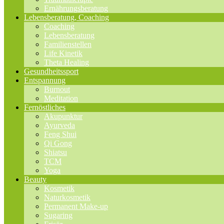
Ernährungsberatung
Lebensberatung, Coaching
Coaching
Lebensberatung
Familienstellen
Life Kinetik
Theta Healing
Gesundheitssport
Entspannung
Burnout
Meditation
Fernöstliches
Akupunktur
Ayurveda
Feng Shui
Qi Gong
Shiatsu
TCM
Yoga
Beauty
Kosmetik
Naturkosmetik
Permanent Make-up
Sugaring