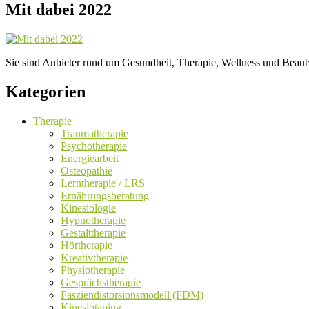
Mit dabei 2022
Sie sind Anbieter rund um Gesundheit, Therapie, Wellness und Beauty
Kategorien
Therapie
Traumatherapie
Psychotherapie
Energiearbeit
Osteopathie
Lerntherapie / LRS
Ernährungsberatung
Kinesiologie
Hypnotherapie
Gestalttherapie
Hörtherapie
Kreativtherapie
Physiotherapie
Gesprächstherapie
Fasziendistorsionsmodell (FDM)
Kinesiotaping