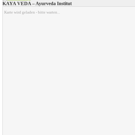
KAYA VEDA – Ayurveda Institut
Karte wird geladen - bitte warten...