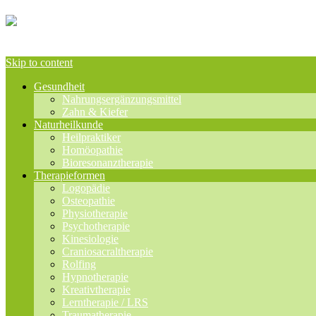
Skip to content
Gesundheit
Nahrungsergänzungsmittel
Zahn & Kiefer
Naturheilkunde
Heilpraktiker
Homöopathie
Bioresonanztherapie
Therapieformen
Logopädie
Osteopathie
Physiotherapie
Psychotherapie
Kinesiologie
Craniosacraltherapie
Rolfing
Hypnotherapie
Kreativtherapie
Lerntherapie / LRS
Traumatherapie